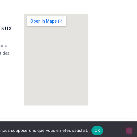
iaux
eaux
t des
S LÉGALES
/
POLITIQUE DE CONFIDENTIALITÉ
e, nous supposerons que vous en êtes satisfait.
OK