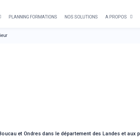
PLANNING FORMATIONS
NOS SOLUTIONS
A PROPOS
ieur
nt Intérieur & Règles d'or
 Boucau et Ondres dans le département des Landes et aux 