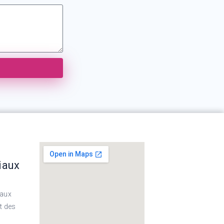
iaux
eaux
t des