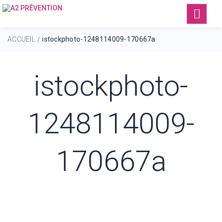
ACCUEIL
istockphoto-1248114009-170667a
/
istockphoto-
1248114009-
170667a