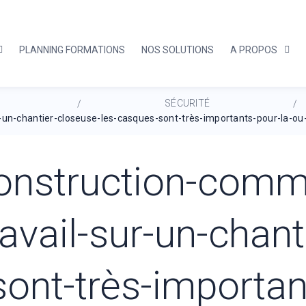
PLANNING FORMATIONS
NOS SOLUTIONS
A PROPOS
SÉCURITÉ
/
/
-un-chantier-closeuse-les-casques-sont-très-importants-pour-la-o
onstruction-comme
ravail-sur-un-chant
ont-très-importan