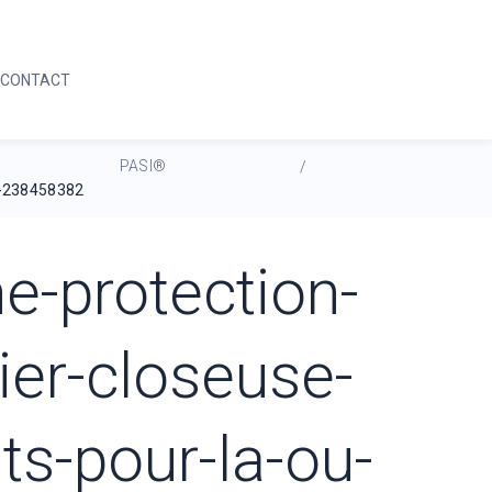
05 59 64 04 42
DEMANDE D'INFORMATION
CONTACT
05 59 64 04 42
DEMANDE D'INFORMATION
PASI®
/
u-238458382
-protection-
ier-closeuse-
ts-pour-la-ou-