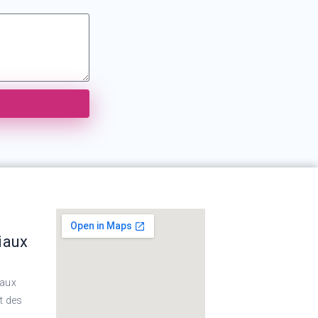
iaux
eaux
t des