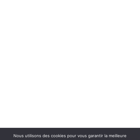
© 2026 A2 Prévention. tous droits réservés. | Réalisation
NOUVEAUSOFT.COM
Nous utilisons des cookies pour vous garantir la meilleure