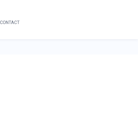
05 59 64 04 42
DEMANDE D'INFORMATION
CONTACT
05 59 64 04 42
DEMANDE D'INFORMATION