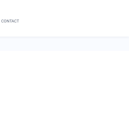
05 59 64 04 42
DEMANDE D'INFORMATION
CONTACT
05 59 64 04 42
DEMANDE D'INFORMATION