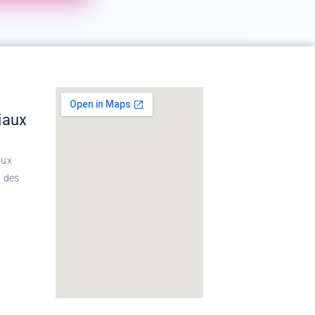
iaux
aux
t des