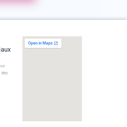
iaux
aux
t des