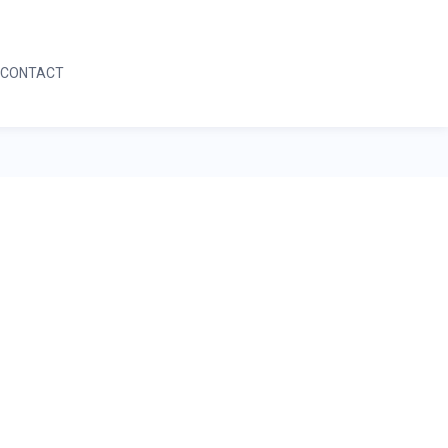
05 59 64 04 42
DEMANDE D'INFORMATION
CONTACT
05 59 64 04 42
DEMANDE D'INFORMATION