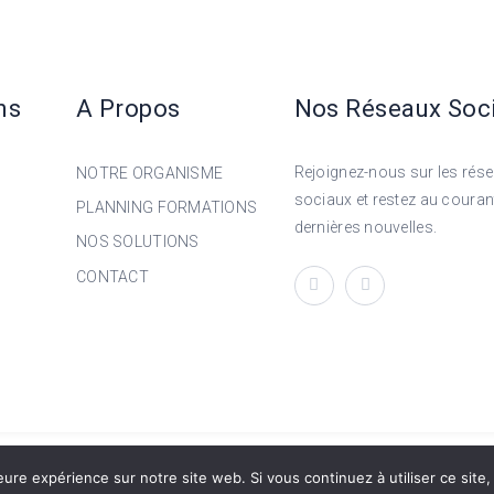
ns
A Propos
Nos Réseaux Soc
Rejoignez-nous sur les rés
NOTRE ORGANISME
sociaux et restez au couran
PLANNING FORMATIONS
dernières nouvelles.
NOS SOLUTIONS
CONTACT
USOFT.COM
MENTION
eure expérience sur notre site web. Si vous continuez à utiliser ce sit