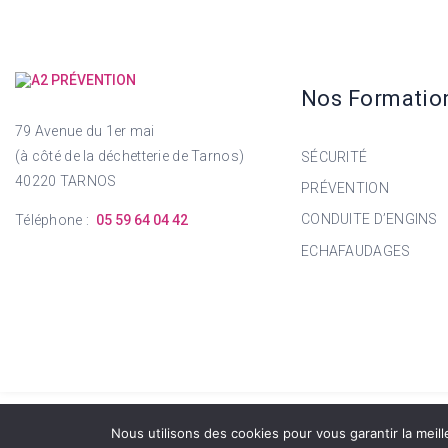
Nos Formatio
79 Avenue du 1er mai
(à côté de la déchetterie de Tarnos)
SÉCURITÉ
40220 TARNOS
PRÉVENTION
CONDUITE D’ENGINS
Téléphone :
05 59 64 04 42
ECHAFAUDAGES
NOUVEA
© 2026 A2 Prévention. tous droits réservés. | Réalisation
Nous utilisons des cookies pour vous garantir la meill