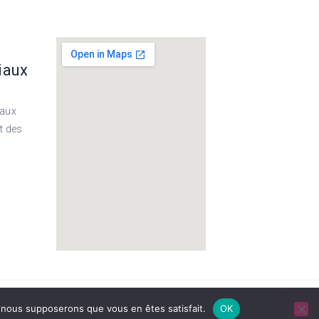
iaux
eaux
t des
S LÉGALES
/
POLITIQUE DE CONFIDENTIALITÉ
e, nous supposerons que vous en êtes satisfait.
OK