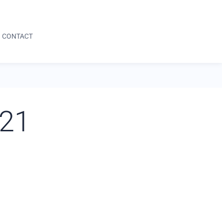
05 59 64 04 42
DEMANDE D'INFORMATION
CONTACT
05 59 64 04 42
DEMANDE D'INFORMATION
021